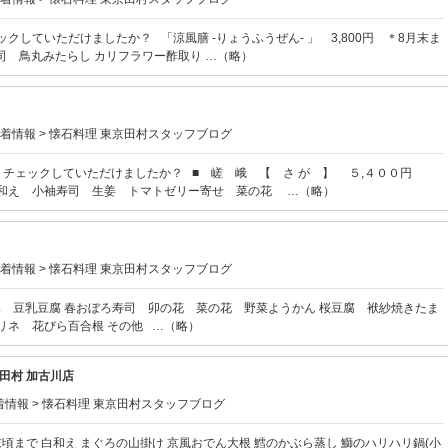
クしていただけましたか？ 「涼風膳 -りょうふうぜん- 」 3,800円 ＊8月末ま
司 鳥丸みたらし カリフラワー酢取り …（略）
着情報
>
懐石料理 東京田村スタッフブログ
、チェックしていただけましたか？ ■ 嵯 峨 【 さ が 】 ５,４００円
和え 小袖寿司 生姜 トマトゼリー寄せ 菜の花 …（略）
着情報
>
懐石料理 東京田村スタッフブログ
」 小鉢 豆乳豆腐 春おぼろ寿司 卯の花 菜の花 野菜ようかん 桜豆腐 袱紗焼きたま
リネ 花びら百合根 その他 …（略）
田村 加古川店
着情報
>
懐石料理 東京田村スタッフブログ
月末頃まで 白和え まぐろの山掛け 京風おでん大根 鱈のかぶら蒸し 鰤のハリハリ鍋(小