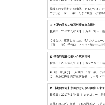
季節を映す田村のお料理。 ぐるなびはチェッ
で(予定) 〈前 菜〉 たまご焼き 小袖寿
初夏の香りの懐石料理☆東京田村
投稿日：2017年5月19日 ｜ カテゴリー：
新
ぐるなび、更新しました。 5月のメニュー
【前 菜】 千代口 あさりと筍の木の芽
懐石料理春の装い☆東京田村
投稿日：2017年3月17日 ｜ カテゴリー：
新
■ 嵯 峨[さが] 5,400円 「前 菜
ご 白魚紅梅煮 高野豆腐旨煮 サーモンマ
【期間限定】京風おばんざい御膳 ☆東京
投稿日：2017年2月4日 ｜ カテゴリー：
新
京風おばんざい御膳 3,500円(税込) ２