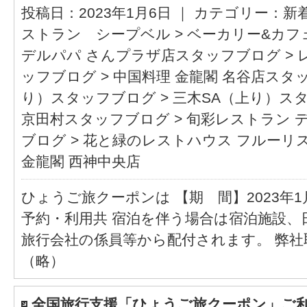
投稿日：2023年1月6日 ｜ カテゴリー：
新
ストラン シープベル
>
ベーカリー&カフ
デルパパ さんプラザ店スタッフブログ
>
ッフブログ
>
中国料理 金龍閣 名谷店スタ
り）スタッフブログ
>
三木SA（上り）ス
京田村スタッフブログ
>
旬彩レストラン 
ブログ
>
花と緑のレストハウス フルーリ
金龍閣 西神中央店
ひょうご旅クーポンは 【期 間】2023年1月1
予約・利用共 宿泊を伴う場合は宿泊施設、
旅行会社の係員等から配付されます。 弊社取
（略）
全国旅行支援「ひょうご旅クーポン」ご