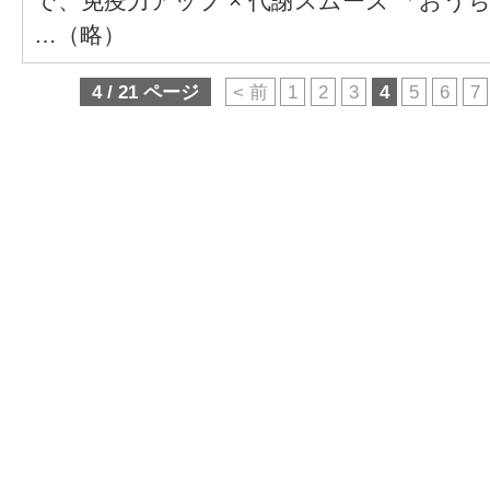
で、免疫力アップ × 代謝スムーズ 「お
…（略）
4 / 21 ページ
< 前
1
2
3
4
5
6
7