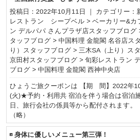
投稿日：2022年10月11日 ｜ カテゴリー：
レストラン シープベル
>
ベーカリー&カ
ン デルパパ さんプラザ店スタッフブログ
タッフブログ
>
中国料理 金龍閣 名谷店ス
り）スタッフブログ
>
三木SA（上り）ス
京田村スタッフブログ
>
旬彩レストラン 
ブログ
>
中国料理 金龍閣 西神中央店
ひょうご旅クーポンは 【期 間】2022年10月
(火)★予約・利用共 宿泊を伴う場合は宿
日、旅行会社の係員等から配付されます。 ↓↓
（略）
身体に優しいメニュー第三弾！