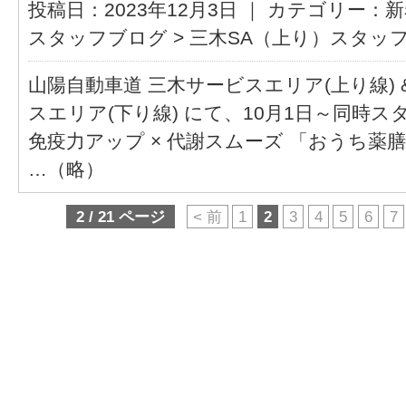
投稿日：2023年12月3日 ｜ カテゴリー：
新
スタッフブログ
>
三木SA（上り）スタッ
山陽自動車道 三木サービスエリア(上り線) 
スエリア(下り線) にて、10月1日～同時ス
免疫力アップ × 代謝スムーズ 「おうち薬
…（略）
2 / 21 ページ
< 前
1
2
3
4
5
6
7