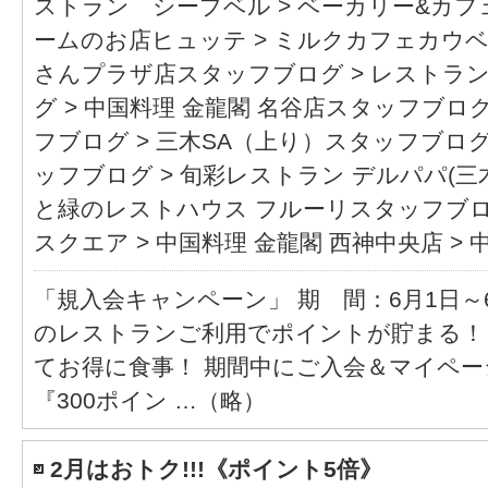
ストラン シープベル
>
ベーカリー&カフ
ームのお店ヒュッテ
>
ミルクカフェカウ
さんプラザ店スタッフブログ
>
レストラン
グ
>
中国料理 金龍閣 名谷店スタッフブロ
フブログ
>
三木SA（上り）スタッフブロ
ッフブログ
>
旬彩レストラン デルパパ(
と緑のレストハウス フルーリスタッフブ
スクエア
>
中国料理 金龍閣 西神中央店
>
中
「規入会キャンペーン」 期 間：6月1日～
のレストランご利用でポイントが貯まる！
てお得に食事！ 期間中にご入会＆マイペ
『300ポイン …（略）
2月はおトク!!!《ポイント5倍》