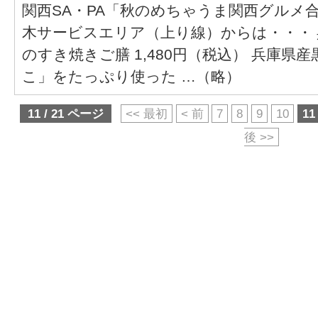
関西SA・PA「秋のめちゃうま関西グルメ
木サービスエリア（上り線）からは・・・
のすき焼きご膳 1,480円（税込） 兵庫県
こ」をたっぷり使った …（略）
11 / 21 ページ
<< 最初
< 前
7
8
9
10
11
後 >>