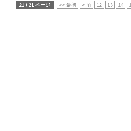
21 / 21 ページ
<< 最初
< 前
12
13
14