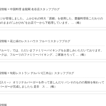
着情報
>
中国料理 金龍閣 名谷店スタッフブログ
ージが登場しました。 ふかひれの特大「原鰭」を使用した、齋藤料理長こだわりの
のままの”ふかひれ”をお店で一から下処理しています。 …（略）
着情報
>
花と緑のレストハウス フルーリスタッフブログ
フルーリ」では、ただいまファミリーバイキングをお楽しみいただいております。
デンウィークは、フルーリのファミリーバイキング、ご家族そろって …（略）
着情報
>
旬彩レストラン デルパパ(三木山）スタッフブログ
間入り～♪ オリジナルバーガーを作って楽しんだり パンそのものの風味を味わって
バーガーが完成しましたら 是非 ス …（略）
着情報