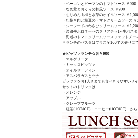
・ベーコンとピーマンのトマトソース ￥900
・なめ茸とおくらの和風ソース ￥900
・ちりめん山椒と水菜のオイルソース ￥1,00
・粗挽き肉と枝豆のトマトクリームソース ￥1,
・シーフードのわさびクリームソース ￥1,20
・淡路牛ボロネーゼのタリアテッレ(生パスタ) ¥
・海老のトマトクリームソースフェットチーネ(生
＊ランチのパスタはプラス￥100で大盛りにで
.
★ピッツァランチ☆各￥900
・マルゲリータ
・ミックスピッツァ
・オイルサーディン
・アスパラガスとツナ
ピッツァをお1人さまでも食べきりやすいサ
セットのドリンクは
・オレンジ
・アップル
・グレープフルーツ
・紅茶(HOT/ICE)・コーヒー(HOT/I