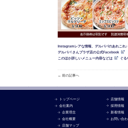
Instagramレアな情報、デルパパのあれこれ♪
デ
ルパパ さんプラザ店の公式Facebook
このほか詳しいメニュー内容などは
ぐる
← 前の記事へ
トップページ
店舗情報
会社案内
採用情報
企業理念
新着情報
会社概要
お問い合わ
店舗マップ