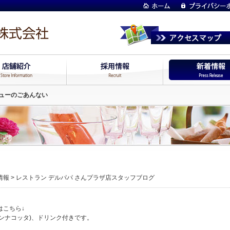
ューのごあんない
情報
>
レストラン デルパパ さんプラザ店スタッフブログ
はこちら↓
パンナコッタ)、ドリンク付きです。