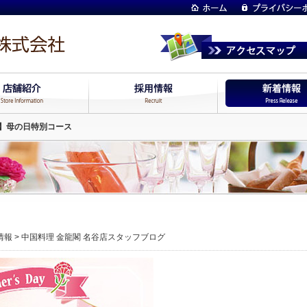
】母の日特別コース
情報
>
中国料理 金龍閣 名谷店スタッフブログ