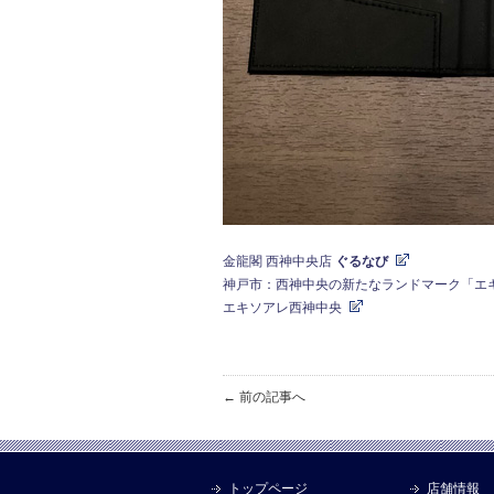
金龍閣 西神中央店
ぐるなび
神戸市：西神中央の新たなランドマーク「エキソア
エキソアレ西神中央
← 前の記事へ
トップページ
店舗情報