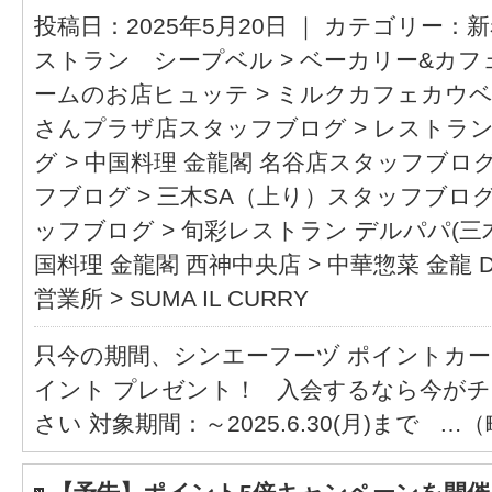
投稿日：2025年5月20日 ｜ カテゴリー：
新
ストラン シープベル
>
ベーカリー&カフ
ームのお店ヒュッテ
>
ミルクカフェカウ
さんプラザ店スタッフブログ
>
レストラン
グ
>
中国料理 金龍閣 名谷店スタッフブロ
フブログ
>
三木SA（上り）スタッフブロ
ッフブログ
>
旬彩レストラン デルパパ(
国料理 金龍閣 西神中央店
>
中華惣菜 金龍 D
営業所
>
SUMA IL CURRY
只今の期間、シンエーフーヅ ポイントカー
イント プレゼント！ 入会するなら今がチ
さい 対象期間：～2025.6.30(月)まで …