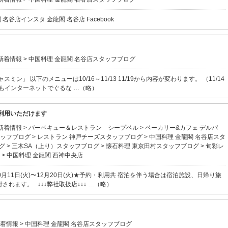
店インスタ 金龍閣 名谷店 Facebook
新着情報
>
中国料理 金龍閣 名谷店スタッフブログ
ン」 以下のメニューは10/16～11/13 11/19から内容が変わります。 （11/14
約もインターネットでぐるな …（略）
利用いただけます
新着情報
>
バーベキュー＆レストラン シープベル
>
ベーカリー&カフェ デルパ
タッフブログ
>
レストラン 神戸チーズスタッフブログ
>
中国料理 金龍閣 名谷店スタ
グ
>
三木SA（上り）スタッフブログ
>
懐石料理 東京田村スタッフブログ
>
旬彩レ
>
中国料理 金龍閣 西神中央店
0月11日(火)〜12月20日(火)★予約・利用共 宿泊を伴う場合は宿泊施設、日帰り旅
れます。 ↓↓↓弊社取扱店↓↓↓ …（略）
着情報
>
中国料理 金龍閣 名谷店スタッフブログ