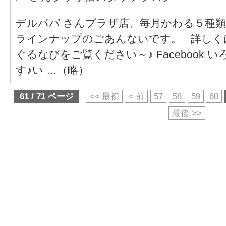
デルパパ さんプラザ店、毎月かわる５種類
ラインナップのごあんないです。 詳しく
ぐるなびをご覧ください～♪ Facebook
す♪い …（略）
61 / 71 ページ
<< 最初
< 前
57
58
59
60
最後 >>