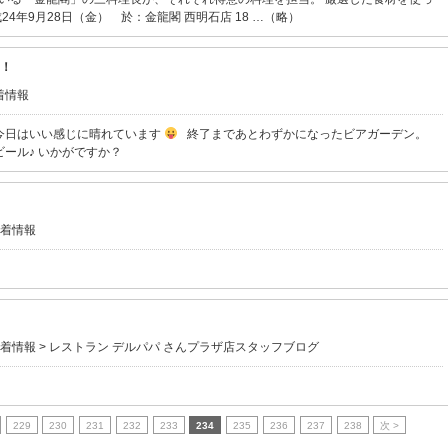
4年9月28日（金） 於：金龍閣 西明石店 18 …（略）
日！
着情報
今日はいい感じに晴れています
終了まであとわずかになったビアガーデン。
ール♪ いかがですか？
着情報
着情報
>
レストラン デルパパ さんプラザ店スタッフブログ
229
230
231
232
233
234
235
236
237
238
次 >