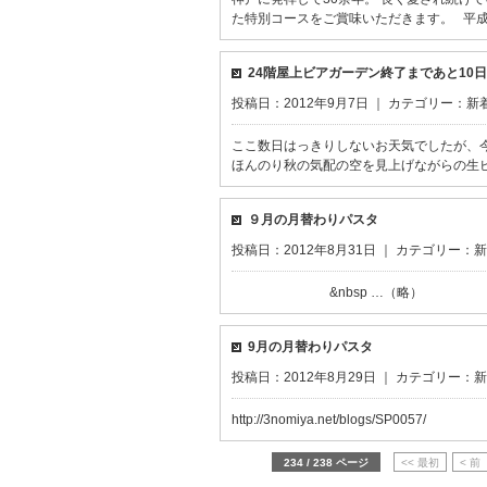
た特別コースをご賞味いただきます。 平成2
24階屋上ビアガーデン終了まであと10
投稿日：2012年9月7日 ｜ カテゴリー：
新
ここ数日はっきりしないお天気でしたが、
ほんのり秋の気配の空を見上げながらの生ビ
９月の月替わりパスタ
投稿日：2012年8月31日 ｜ カテゴリー：
新
&nbsp …（略）
9月の月替わりパスタ
投稿日：2012年8月29日 ｜ カテゴリー：
新
http://3nomiya.net/blogs/SP0057/
234 / 238 ページ
<< 最初
< 前