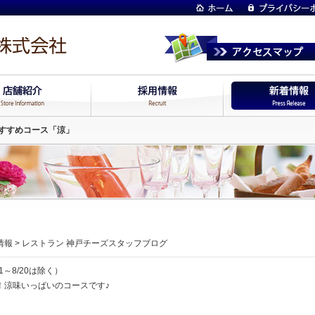
すすめコース「涼」
情報
>
レストラン 神戸チーズスタッフブログ
1～8/20は除く）
！涼味いっぱいのコースです♪