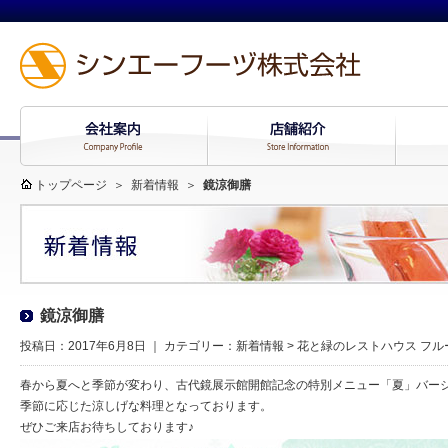
トップページ
＞
新着情報
＞
鏡涼御膳
鏡涼御膳
投稿日：2017年6月8日 ｜ カテゴリー：
新着情報
>
花と緑のレストハウス フル
春から夏へと季節が変わり、古代鏡展示館開館記念の特別メニュー「夏」バー
季節に応じた涼しげな料理となっております。
ぜひご来店お待ちしております♪