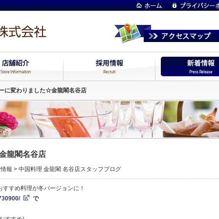
ーに変わりました☆金龍閣名谷店
金龍閣名谷店
着情報
>
中国料理 金龍閣 名谷店スタッフブログ
おすすめ料理が冬バージョンに！
730900/
で