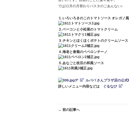
良いのです。目前のことに集中集中。
では11月の月替わりパスタのごあんない♪
１.いろいろきのこのトマトソース オレガノ
２.ベーコンと小松菜のトマトクリーム
３.チキンとほくほくポテトのクリームソース
４.海老と春菊のペペロンチーノ
５.あなごと枝豆の和風ソース
デ
ルパパ さんプラザ店の公式Fa
詳しいメニュー内容などは
ぐるなび
← 前の記事へ