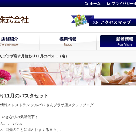
んプラザ店☆月替わり11月のパス…（略）
り11月のパスタセット
着情報
>
レストラン デルパパ さんプラザ店スタッフブログ
、いきなりの気温低下；
した、、うわぁ；
つ、目先のことに追われまくる日々、、