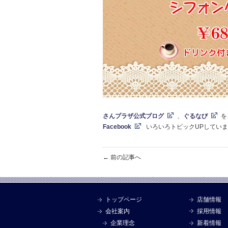
さんプラザ公式ブログ
、
ぐるなび
を
Facebook
いろいろトピックUPしていま
← 前の記事へ
トップページ
店舗情報
会社案内
採用情報
企業理念
新着情報