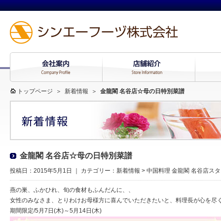
トップページ
＞
新着情報
＞
金龍閣 名谷店☆母の日特別菜譜
金龍閣 名谷店☆母の日特別菜譜
投稿日：2015年5月1日 ｜ カテゴリー：
新着情報
>
中国料理 金龍閣 名谷店ス
燕の巣、ふかひれ、旬の食材もふんだんに、、
女性のみなさま、とりわけお母様方に喜んでいただきたいと、料理長が心を尽
期間限定/5月7日(木)～5月14日(木)