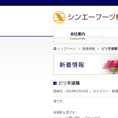
トップページ
＞
新着情報
＞
ピリ辛湯麺
ピリ辛湯麺
投稿日：2014年2月14日 ｜ カテゴリー：
新
雪です。
河原町も雪です。