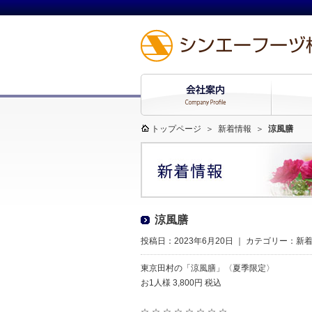
トップページ
＞
新着情報
＞
涼風膳
涼風膳
投稿日：2023年6月20日 ｜ カテゴリー：
新
東京田村の「涼風膳」
〈夏季限定〉
お1人様 3,800円 税込