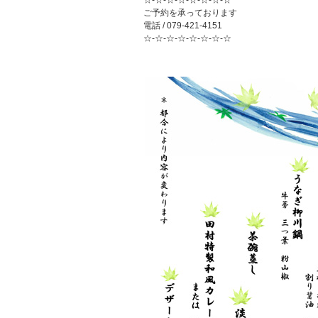
☆-☆-☆-☆-☆-☆-☆-☆
ご予約を承っております
電話 / 079-421-4151
☆-☆-☆-☆-☆-☆-☆-☆