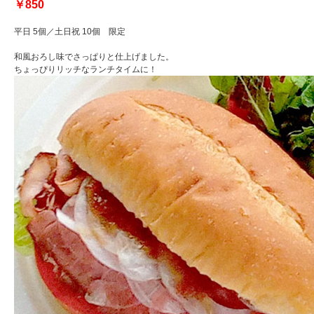
￥85
0
平日 5個／土日祝 10個 限定
和風
お
ろし味でさっぱりと仕上げました。
ちょっぴりリッチなランチタイムに！