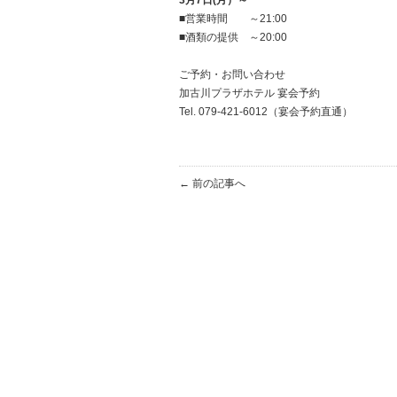
3月7日(月）～
■営業時間 ～21:00
■酒類の提供 ～20:00
ご予約・お問い合わせ
加古川プラザホテル 宴会予約
Tel. 079-421-6012（宴会予約直通）
← 前の記事へ