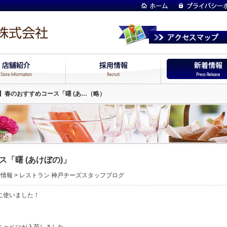
】春のおすすめコース「曙 (あ…（略）
「曙 (あけぼの)」
着情報
>
レストラン 神戸チーズスタッフブログ
に使いました！