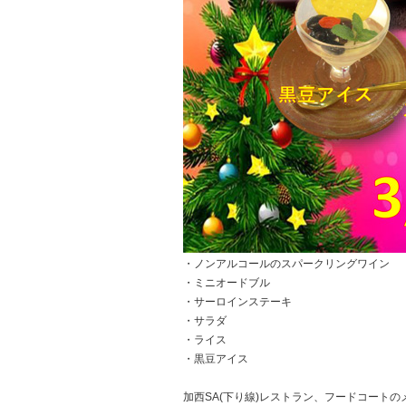
・ノンアルコールのスパークリングワイン
・ミニオードブル
・サーロインステーキ
・サラダ
・ライス
・黒豆アイス
加西SA(下り線)レストラン、フードコートの